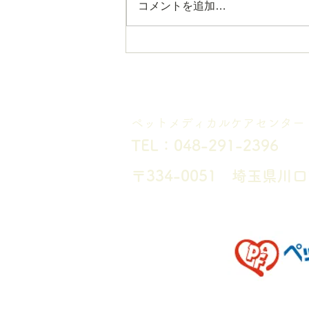
(水)午後の診療は、獣医師１名体
コメントを追加…
制となりますので、通常よりお待
ち時間が長くなる可能性がござい
ます。お時間に余裕をもってご来
院いただけますと幸いです。 大
Pet Medical C
変ご迷惑をおかけ致しますが、何
卒よろしくお願い申し上げます。
ペットメディカルケアセンター
​ペットメディカルケアセンター
TEL：048-291-2396
〒334-0051 埼玉県川口