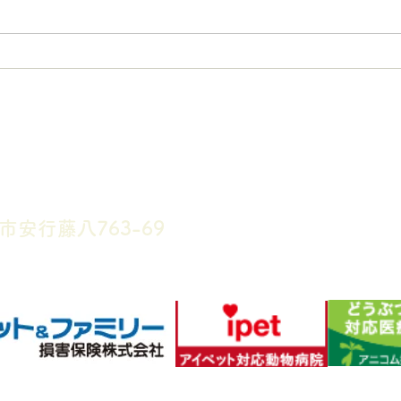
ます。 皆様には大変ご迷惑をお
制で
かけいたしますが、何卒宜しくお
より
願い致します。 休診日および診
がご
療時間外の救急診療をご希望の方
って
は、当院(048-291-2396)までご
す。
are Center
連絡ください。 留守番電話に①
すが
お名前(苗字と患者名)②ご連絡の
げま
つくお電話番号③用件(種類・性
セン
別・年齢・状況など)をお伝えく
ださい。対応できる場合は30分
以内にこちらから折
市安行藤八763-69