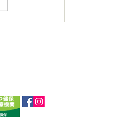
の診療になりますので、通常
お待ち時間が長くなる可能性
ざいます。お時間に余裕をも
ご来院いただけますと幸いで
 大変ご迷惑をおかけ致しま
、何卒よろしくお願い申し上
す。 ペットメディカルケア
ター