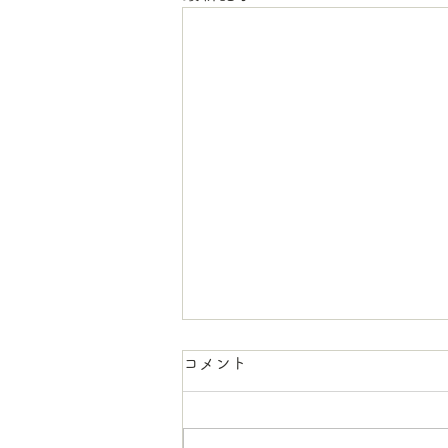
女性獣医師不在のお知らせ
コメント
2026年8月5日(水)午後 女性獣
医師不在となります。 8月5日