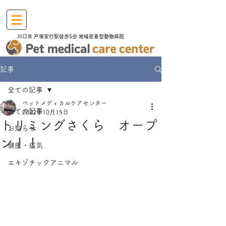
川口市​ 戸塚安行駅徒歩5分 地域密着型動物病院
記事
全ての記事
ペットメディカルケアセンター
全ての記事
2022年10月15日
トリミングさくら オープ
お知らせ
ン！！
健康・病気
エキゾチックアニマル