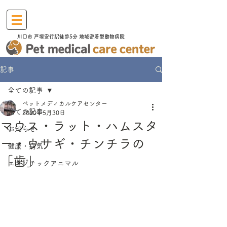
川口市​ 戸塚安行駅徒歩5分 地域密着型動物病院
記事
全ての記事
ペットメディカルケアセンター
全ての記事
2020年5月30日
マウス・ラット・ハムスタ
お知らせ
ー・ウサギ・チンチラの
健康・病気
「歯」
エキゾチックアニマル