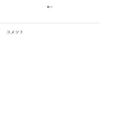
コメント
ウサギの爪切り
コメントを追加…
小噺「フクロモ
ごはん」