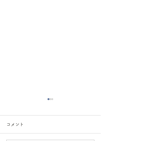
女性獣医師 不在のお知ら
せ
コメント
2024年11月21日(木)午後
16:30以降 女性獣医師不在