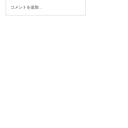
となります。 獣医師１名で
コメントを追加…
2024年9月の
の診療になりますので、通常
よりお待ち時間が長くなる可
院長不在のお知
能性がございます。 お時間
に余裕をもってご来院いただ
けますと幸いです。 ご迷惑
をおかけ致しますが、何卒よ
ろしくお願い申し上げま
す。...