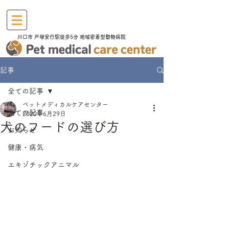
川口市​ 戸塚安行駅徒歩5分 地域密着型動物病院
記事
全ての記事
ペットメディカルケアセンター
全ての記事
2020年6月29日
犬のフードの選び方
お知らせ
健康・病気
エキゾチックアニマル