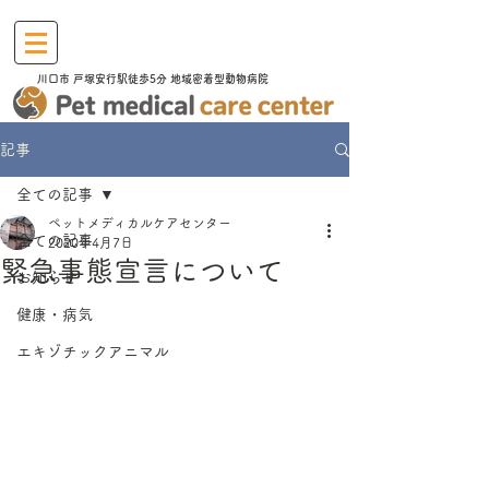
川口市​ 戸塚安行駅徒歩5分 地域密着型動物病院
記事
全ての記事
ペットメディカルケアセンター
全ての記事
2020年4月7日
緊急事態宣言について
お知らせ
健康・病気
エキゾチックアニマル