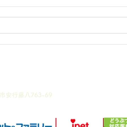
2025年1月8日(水) 16:30～
202
19:00 1月9日(木) 16:30
降 
～19:00 女性獣医師不在 となり
す。
ます。 獣医師１名での診療にな
ます
りますので、通常よりお待ち時間
長く
が長くなる可能性がございます。
お時
お時間に余裕をもってご来院いた
だけ
are Center
だけますと幸いです。...
おか
お願
市安行藤八763-69