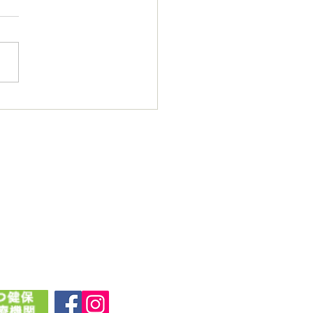
4年11月21日(木)午後16:30以
女性獣医師不在 となりま
 獣医師１名での診療になり
ので、通常よりお待ち時間が
なる可能性がございます。
間に余裕をもってご来院いた
ますと幸いです。 ご迷惑を
け致しますが、何卒よろしく
い申し上げます。...