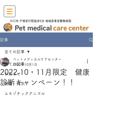
川口市​ 戸塚安行駅徒歩5分 地域密着型動物病院
記事
全ての記事
ペットメディカルケアセンター
全ての記事
2022年10月1日
2022 10・11月限定 健康
お知らせ
診断キャンペーン！！
健康・病気
エキゾチックアニマル