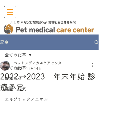
川口市​ 戸塚安行駅徒歩5分 地域密着型動物病院
記事
全ての記事
ペットメディカルケアセンター
全ての記事
2022年11月14日
2022→2023 年末年始 診
お知らせ
療予定
健康・病気
エキゾチックアニマル