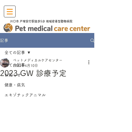
川口市​ 戸塚安行駅徒歩5分 地域密着型動物病院
記事
全ての記事
ペットメディカルケアセンター
全ての記事
2023年4月10日
2023 GW 診療予定
お知らせ
健康・病気
エキゾチックアニマル