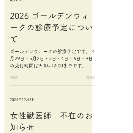
4月16日
2026 ゴールデンウィ
ークの診療予定につい
て
ゴールデンウィークの診療予定です。 4
月29日・5月2日・3日・4日・6日・9日
の受付時間は9:00~12:00までです。 午
後は休診となりますので、あらかじめご
了承ください。 4月28日・5月5日は終日
休診となります。 休診日および診療時間
外の救急診療をご希望の方は、当院
2024年12月8日
(048-291-2396)までご連絡ください。
留守番電話に①お名前(苗字と患者名)②
女性獣医師 不在のお
ご連絡のつくお電話番号③用件(種類・性