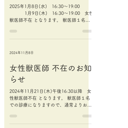
別・年齢・状況など)をお伝えください。
知らせ
対応できる場合は30分以内にこちらから
折り返しご連絡いたします。 獣医師不在
2025年1月8日(水) 16:30～19:00
により対応できない場合もございます。
1月9日(木) 16:30～19:00 女性
予めご了承ください。 休診中の留守番電
獣医師不在 となります。 獣医師１名で
話の設定の都合上、発信者のお電話番号
の診療になりますので、通常よりお待ち
が表示されません。着信履歴から折り返
時間が長くなる可能性がございます。 お
しお電話することができませんので、 必
時間に余裕をもってご来院いただけます
ず、お電話番号を留守番電話にお伝えい
と幸いです。...
ただきますよう宜しくお願い致します 。
2024年11月8日
診察時間外の対応となりますので、通常
の診療費とは別に、時間外診療費がかか
女性獣医師 不在のお知
ります。金額は時間帯によって異なりま
らせ
すのでお電話にてご確認ください。 誠に
申し訳ありませんが、当院が獣医師不在
2024年11月21日(木)午後16:30以降 女
によ
性獣医師不在 となります。 獣医師１名
での診療になりますので、通常よりお待
ち時間が長くなる可能性がございます。