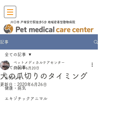
川口市​ 戸塚安行駅徒歩5分 地域密着型動物病院
記事
全ての記事
ペットメディカルケアセンター
全ての記事
2020年6月20日
犬の爪切りのタイミング
お知らせ
更新日：
2020年6月26日
健康・病気
エキゾチックアニマル