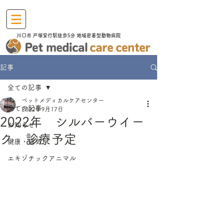
川口市​ 戸塚安行駅徒歩5分 地域密着型動物病院
記事
全ての記事
ペットメディカルケアセンター
全ての記事
2022年9月17日
2022年 シルバーウイー
お知らせ
ク 診療予定
健康・病気
エキゾチックアニマル